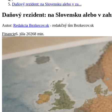
Daňový rezident: na Slovensku alebo v za...
Daňový rezident: na Slovensku alebo v zahr
Autor:
Redakcia Bezkecov.sk
- redakčný tím Bezkecov.sk
Financie
6. júla 2026
8 min.