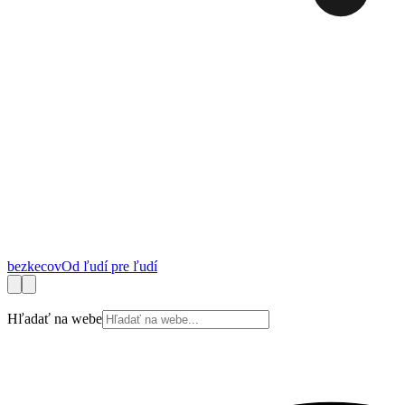
bez
kecov
Od ľudí pre ľudí
Financie
Práca
Technológie
Autá
Cestovanie
Zdravie
Bývanie
Spotrebite
Hľadať na webe