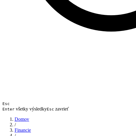
Esc
všetky výsledky
zavrieť
Enter
Esc
Domov
/
Financie
/