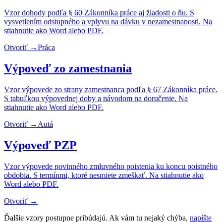
Vzor dohody podľa § 60 Zákonníka práce aj žiadosti o ňu. S
vysvetlením odstupného a vplyvu na dávku v nezamestnanosti. Na
stiahnutie ako Word alebo PDF.
Otvoriť →
Práca
Výpoveď zo zamestnania
Vzor výpovede zo strany zamestnanca podľa § 67 Zákonníka práce.
S tabuľkou výpovednej doby a návodom na doručenie. Na
stiahnutie ako Word alebo PDF.
Otvoriť →
Autá
Výpoveď PZP
Vzor výpovede povinného zmluvného poistenia ku koncu poistného
obdobia. S termínmi, ktoré nesmiete zmeškať. Na stiahnutie ako
Word alebo PDF.
Otvoriť →
Ďalšie vzory postupne pribúdajú. Ak vám tu nejaký chýba,
napíšte