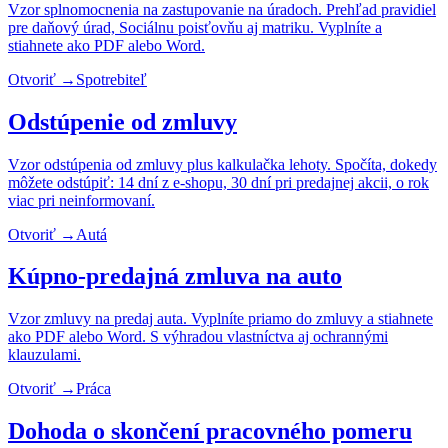
Vzor splnomocnenia na zastupovanie na úradoch. Prehľad pravidiel
pre daňový úrad, Sociálnu poisťovňu aj matriku. Vyplníte a
stiahnete ako PDF alebo Word.
Otvoriť →
Spotrebiteľ
Odstúpenie od zmluvy
Vzor odstúpenia od zmluvy plus kalkulačka lehoty. Spočíta, dokedy
môžete odstúpiť: 14 dní z e-shopu, 30 dní pri predajnej akcii, o rok
viac pri neinformovaní.
Otvoriť →
Autá
Kúpno-predajná zmluva na auto
Vzor zmluvy na predaj auta. Vyplníte priamo do zmluvy a stiahnete
ako PDF alebo Word. S výhradou vlastníctva aj ochrannými
klauzulami.
Otvoriť →
Práca
Dohoda o skončení pracovného pomeru