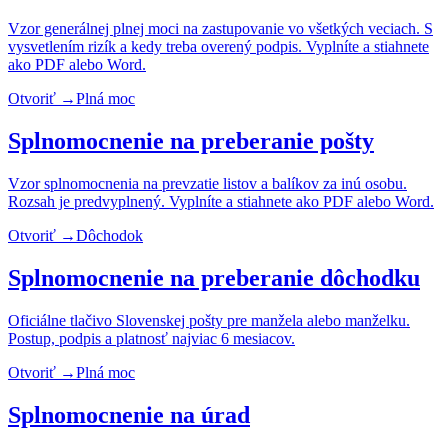
Vzor generálnej plnej moci na zastupovanie vo všetkých veciach. S
vysvetlením rizík a kedy treba overený podpis. Vyplníte a stiahnete
ako PDF alebo Word.
Otvoriť →
Plná moc
Splnomocnenie na preberanie pošty
Vzor splnomocnenia na prevzatie listov a balíkov za inú osobu.
Rozsah je predvyplnený. Vyplníte a stiahnete ako PDF alebo Word.
Otvoriť →
Dôchodok
Splnomocnenie na preberanie dôchodku
Oficiálne tlačivo Slovenskej pošty pre manžela alebo manželku.
Postup, podpis a platnosť najviac 6 mesiacov.
Otvoriť →
Plná moc
Splnomocnenie na úrad