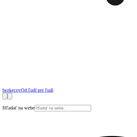
bez
kecov
Od ľudí pre ľudí
Financie
Práca
Technológie
Autá
Cestovanie
Zdravie
Bývanie
Spotrebite
Hľadať na webe