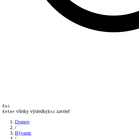
Esc
všetky výsledky
zavrieť
Enter
Esc
Domov
/
Bývanie
/