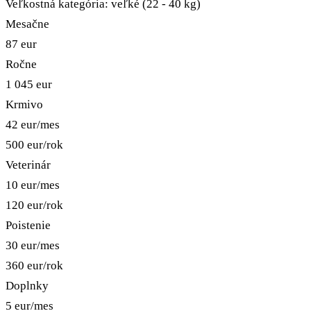
Veľkostná kategória:
veľké (22 - 40 kg)
Mesačne
87
eur
Ročne
1 045
eur
Krmivo
42
eur/mes
500
eur/rok
Veterinár
10
eur/mes
120
eur/rok
Poistenie
30
eur/mes
360
eur/rok
Doplnky
5
eur/mes