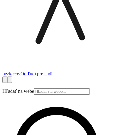
bez
kecov
Od ľudí pre ľudí
Financie
Práca
Technológie
Autá
Cestovanie
Zdravie
Bývanie
Spotrebite
Hľadať na webe