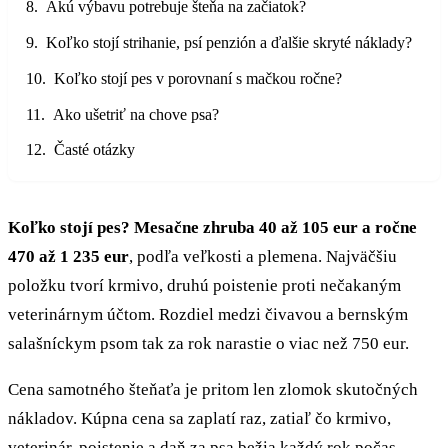
Akú výbavu potrebuje šteňa na začiatok?
Koľko stojí strihanie, psí penzión a ďalšie skryté náklady?
Koľko stojí pes v porovnaní s mačkou ročne?
Ako ušetriť na chove psa?
Časté otázky
Koľko stojí pes? Mesačne zhruba 40 až 105 eur a ročne
470 až 1 235 eur
, podľa veľkosti a plemena. Najväčšiu
položku tvorí krmivo, druhú poistenie proti nečakaným
veterinárnym účtom. Rozdiel medzi čivavou a bernským
salašníckym psom tak za rok narastie o viac než 750 eur.
Cena samotného šteňaťa je pritom len zlomok skutočných
nákladov. Kúpna cena sa zaplatí raz, zatiaľ čo krmivo,
veterinár, poistenie a daň za psa bežia každý rok počas