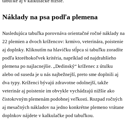
tabuľke aj v kalkulačke nižšie.
Náklady na psa podľa plemena
Nasledujúca tabuľka porovnáva orientačné ročné náklady na
22 plemien a dvoch krížencov: krmivo, veterinára, poistenie
aj doplnky. Kliknutím na hlavičku stĺpca si tabuľku zoradíte
podľa ktoréhokoľvek kritéria, napríklad od najdrahšieho
plemena po najlacnejšie. „Dedinský“ kríženec z útulku
alebo od suseda je u nás najbežnejší, preto sme doplnili aj
dva typy. Kríženci bývajú zdravotne odolnejší, takže
veterinár aj poistenie im obvykle vychádzajú nižšie ako
čistokrvným plemenám podobnej veľkosti. Rozpad ročných
aj mesačných nákladov na jedno konkrétne plemeno vrátane
doplnkov nájdete v kalkulačke pod tabuľkou.