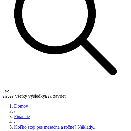
Esc
všetky výsledky
zavrieť
Enter
Esc
Domov
/
Financie
/
Koľko stojí pes mesačne a ročne? Náklady...