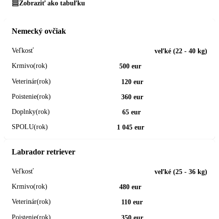
Zobraziť ako tabuľku
Nemecký ovčiak
veľké (22 - 40 kg)
500 eur
120 eur
360 eur
65 eur
1 045 eur
Labrador retriever
veľké (25 - 36 kg)
480 eur
110 eur
350 eur