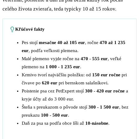
celého života zvieraťa, teda typicky 10 až 15 rokov.
Kľúčové fakty
Pes stojí
mesačne 40 až 105 eur
, ročne
470 až 1 235
eur
, podľa veľkosti plemena.
Malé plemeno vyjde ročne na
470 - 555 eur
, veľké
plemeno na
1 000 - 1 235 eur
.
Krmivo tvorí najväčšiu položku: od
150 eur ročne
pri
čivave po
620 eur
pri bernskom salašníkovi.
Poistenie psa cez PetExpert stojí
300 - 420 eur ročne
a
kryje účty až do 3 000 eur.
Šteňa s preukazom o pôvode stojí
300 - 1 500 eur
, bez
preukazu
100 - 500 eur
.
Daň za psa sa podľa obce líši až
10-násobne
.