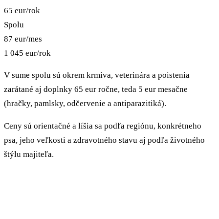
65
eur/rok
Spolu
87
eur/mes
1 045
eur/rok
V sume spolu sú okrem krmiva, veterinára a poistenia
zarátané aj doplnky
65
eur ročne, teda
5
eur mesačne
(hračky, pamlsky, odčervenie a antiparazitiká).
Ceny sú orientačné a líšia sa podľa regiónu, konkrétneho
psa, jeho veľkosti a zdravotného stavu aj podľa životného
štýlu majiteľa.