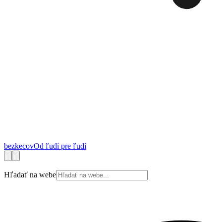
bez
kecov
Od ľudí pre ľudí
Financie
Práca
Technológie
Autá
Cestovanie
Zdravie
Bývanie
Spotrebite
Hľadať na webe