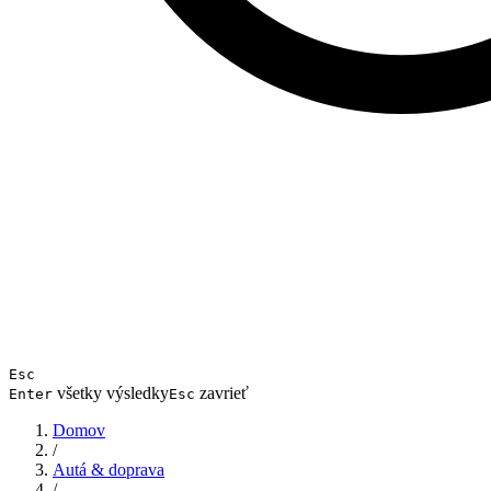
Esc
všetky výsledky
zavrieť
Enter
Esc
Domov
/
Autá & doprava
/