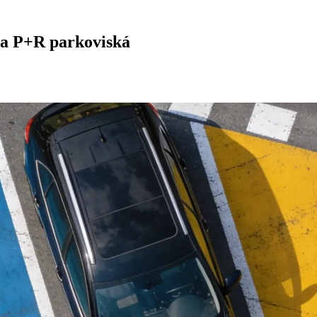
 a P+R parkoviská