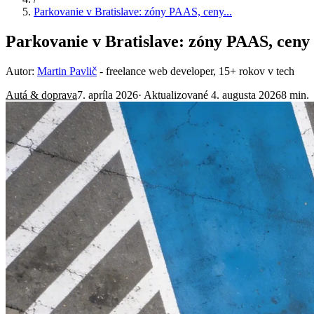
Parkovanie v Bratislave: zóny PAAS, ceny...
Parkovanie v Bratislave: zóny PAAS, ceny
Autor:
Martin Pavlič
- freelance web developer, 15+ rokov v tech
Autá & doprava
7. apríla 2026
· Aktualizované 4. augusta 2026
8 min.