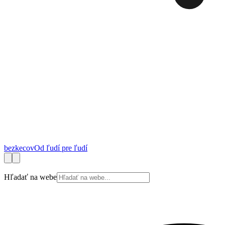
bez
kecov
Od ľudí pre ľudí
Financie
Práca
Technológie
Autá
Cestovanie
Zdravie
Bývanie
Spotrebite
Hľadať na webe