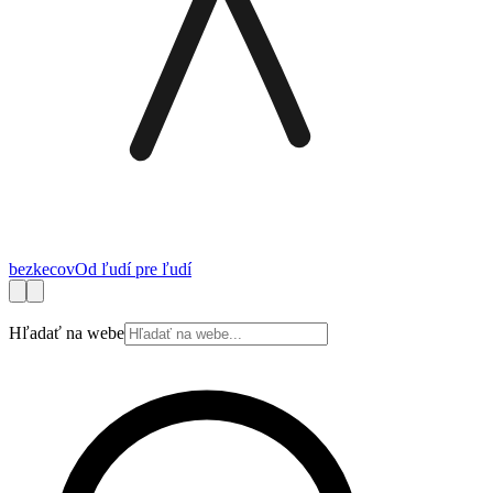
bez
kecov
Od ľudí pre ľudí
Financie
Práca
Technológie
Autá
Cestovanie
Zdravie
Bývanie
Spotrebite
Hľadať na webe