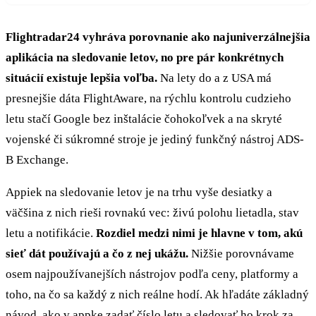
Flightradar24 vyhráva porovnanie ako najuniverzálnejšia
aplikácia na sledovanie letov, no pre pár konkrétnych
situácií existuje lepšia voľba.
Na lety do a z USA má
presnejšie dáta FlightAware, na rýchlu kontrolu cudzieho
letu stačí Google bez inštalácie čohokoľvek a na skryté
vojenské či súkromné stroje je jediný funkčný nástroj ADS-
B Exchange.
Appiek na sledovanie letov je na trhu vyše desiatky a
väčšina z nich rieši rovnakú vec: živú polohu lietadla, stav
letu a notifikácie.
Rozdiel medzi nimi je hlavne v tom, akú
sieť dát používajú a čo z nej ukážu.
Nižšie porovnávame
osem najpoužívanejších nástrojov podľa ceny, platformy a
toho, na čo sa každý z nich reálne hodí. Ak hľadáte základný
návod, ako v appke zadať číslo letu a sledovať ho krok za