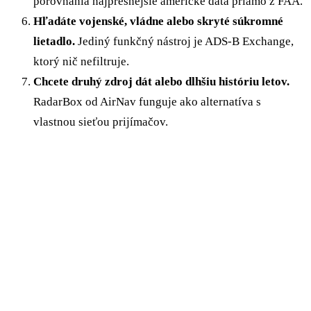
porovnania najpresnejšie americké dáta priamo z FAA.
Hľadáte vojenské, vládne alebo skryté súkromné
lietadlo.
Jediný funkčný nástroj je ADS-B Exchange,
ktorý nič nefiltruje.
Chcete druhý zdroj dát alebo dlhšiu históriu letov.
RadarBox od AirNav funguje ako alternatíva s
vlastnou sieťou prijímačov.