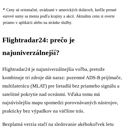
Ceny sú orientačné, uvádzané v amerických dolároch, keďže presné
eurové sumy sa menia podľa krajiny a akcií. Aktuálnu cenu si overte
priamo v aplikácii alebo na stránke služby.
Flightradar24: prečo je
najuniverzálnejší?
Flightradar24 je najuniverzálnejšia voľba, pretože
kombinuje tri zdroje dát naraz: pozemné ADS-B prijímače,
multilaterácu (MLAT) pre lietadlá bez priameho signálu a
satelitné pokrytie nad oceánmi. Vďaka tomu má
najsúvislejšiu mapu spomedzi porovnávaných nástrojov,
prakticky bez výpadkov na väčšine trás.
Bezplatná verzia stačí na sledovanie akéhokoľvek letu