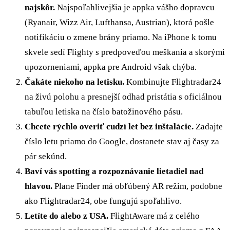
najskôr.
Najspoľahlivejšia je appka vášho dopravcu
(Ryanair, Wizz Air, Lufthansa, Austrian), ktorá pošle
notifikáciu o zmene brány priamo. Na iPhone k tomu
skvele sedí Flighty s predpoveďou meškania a skorými
upozorneniami, appka pre Android však chýba.
Čakáte niekoho na letisku.
Kombinujte Flightradar24
na živú polohu a presnejší odhad pristátia s oficiálnou
tabuľou letiska na číslo batožinového pásu.
Chcete rýchlo overiť cudzí let bez inštalácie.
Zadajte
číslo letu priamo do Google, dostanete stav aj časy za
pár sekúnd.
Baví vás spotting a rozpoznávanie lietadiel nad
hlavou.
Plane Finder má obľúbený AR režim, podobne
ako Flightradar24, obe fungujú spoľahlivo.
Letíte do alebo z USA.
FlightAware má z celého