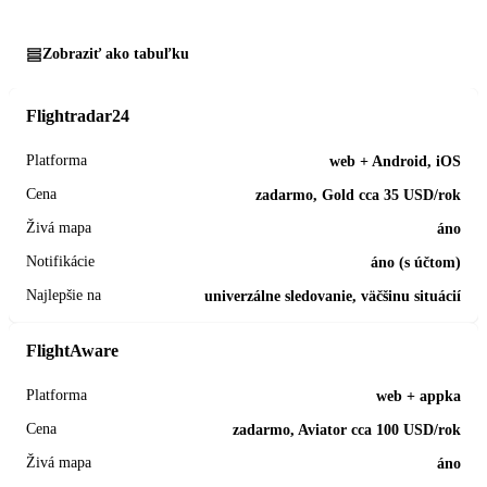
Zobraziť ako tabuľku
Flightradar24
web + Android, iOS
zadarmo, Gold cca 35 USD/rok
áno
áno (s účtom)
univerzálne sledovanie, väčšinu situácií
FlightAware
web + appka
zadarmo, Aviator cca 100 USD/rok
áno