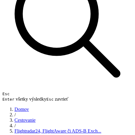
Esc
všetky výsledky
zavrieť
Enter
Esc
Domov
/
Cestovanie
/
Flightradar24, FlightAware či ADS-B Exch...