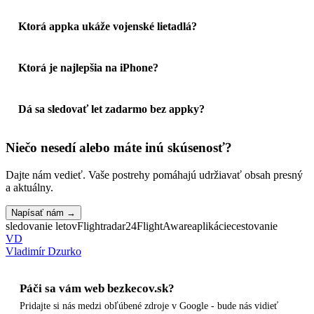
Ktorá appka ukáže vojenské lietadlá?
Ktorá je najlepšia na iPhone?
Dá sa sledovať let zadarmo bez appky?
Niečo nesedí alebo máte inú skúsenosť?
Dajte nám vedieť. Vaše postrehy pomáhajú udržiavať obsah presný
a aktuálny.
Napísať nám →
sledovanie letov
Flightradar24
FlightAware
aplikácie
cestovanie
VD
Vladimír Dzurko
Páči sa vám web bezkecov.sk?
Pridajte si nás medzi obľúbené zdroje v Google - bude nás vidieť