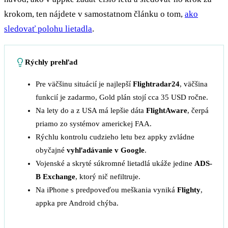
krokom, ten nájdete v samostatnom článku o tom,
ako
sledovať polohu lietadla
.
Rýchly prehľad
Pre väčšinu situácií je najlepší
Flightradar24
, väčšina
funkcií je zadarmo, Gold plán stojí cca 35 USD ročne.
Na lety do a z USA má lepšie dáta
FlightAware
, čerpá
priamo zo systémov americkej FAA.
Rýchlu kontrolu cudzieho letu bez appky zvládne
obyčajné
vyhľadávanie v Google
.
Vojenské a skryté súkromné lietadlá ukáže jedine
ADS-
B Exchange
, ktorý nič nefiltruje.
Na iPhone s predpoveďou meškania vyniká
Flighty
,
appka pre Android chýba.