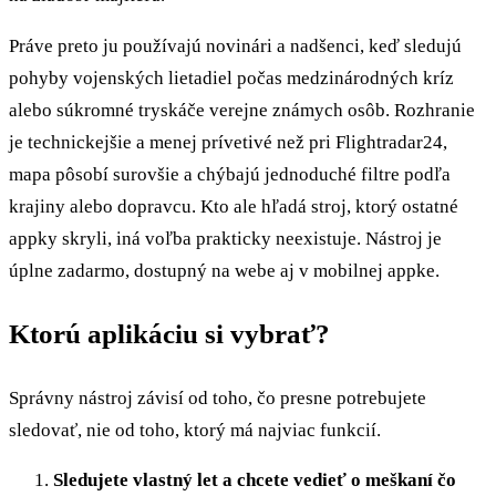
Práve preto ju používajú novinári a nadšenci, keď sledujú
pohyby vojenských lietadiel počas medzinárodných kríz
alebo súkromné tryskáče verejne známych osôb. Rozhranie
je technickejšie a menej prívetivé než pri Flightradar24,
mapa pôsobí surovšie a chýbajú jednoduché filtre podľa
krajiny alebo dopravcu. Kto ale hľadá stroj, ktorý ostatné
appky skryli, iná voľba prakticky neexistuje. Nástroj je
úplne zadarmo, dostupný na webe aj v mobilnej appke.
Ktorú aplikáciu si vybrať?
Správny nástroj závisí od toho, čo presne potrebujete
sledovať, nie od toho, ktorý má najviac funkcií.
Sledujete vlastný let a chcete vedieť o meškaní čo