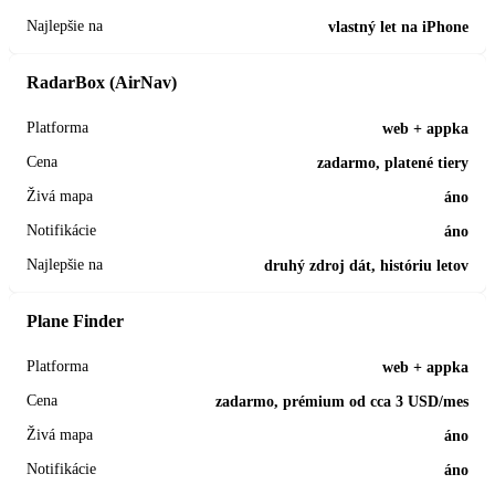
vlastný let na iPhone
RadarBox (AirNav)
web + appka
zadarmo, platené tiery
áno
áno
druhý zdroj dát, históriu letov
Plane Finder
web + appka
zadarmo, prémium od cca 3 USD/mes
áno
áno