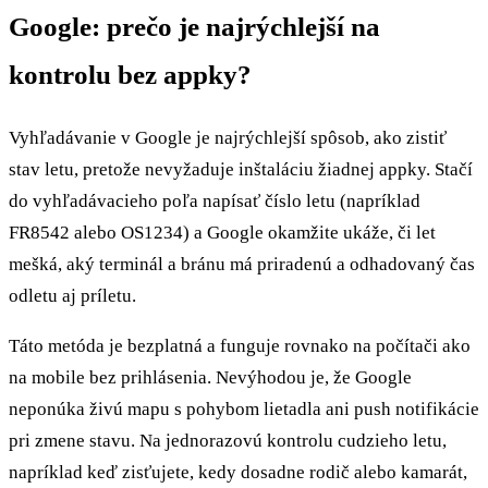
Google: prečo je najrýchlejší na
kontrolu bez appky?
Vyhľadávanie v Google je najrýchlejší spôsob, ako zistiť
stav letu, pretože nevyžaduje inštaláciu žiadnej appky. Stačí
do vyhľadávacieho poľa napísať číslo letu (napríklad
FR8542 alebo OS1234) a Google okamžite ukáže, či let
mešká, aký terminál a bránu má priradenú a odhadovaný čas
odletu aj príletu.
Táto metóda je bezplatná a funguje rovnako na počítači ako
na mobile bez prihlásenia. Nevýhodou je, že Google
neponúka živú mapu s pohybom lietadla ani push notifikácie
pri zmene stavu. Na jednorazovú kontrolu cudzieho letu,
napríklad keď zisťujete, kedy dosadne rodič alebo kamarát,