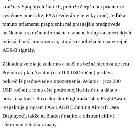
končia v Spojených štátoch, pretože čerpá dáta priamo zo
systémov americkej FAA (Federálny letecký úrad). Vďaka
tomuto priamemu prepojeniu má presnejšie predpovede
meškania a skoršie informácie o zmene brány na amerických
letiskách než konkurencia, ktorá sa spolieha len na verejné
ADS-B signály.
Základná verzia je zadarmo a stačí na bežné sledovanie letu.
Prémiový plán Aviator (cca 100 USD ročne) pridáva
pokročilé predpovede a upozornenia, Aviator+ (cca 200
USD ročne) k tomu ešte podrobnejšiu históriu a dáta o
počasí na trase. Rovnako ako Flightradar24 aj FlightAware
rešpektuje program FAA LADD (Limiting Aircraft Data
Displayed), takže na žiadosť majiteľa odstráni citlivé
súkromné lietadlá z mapy.