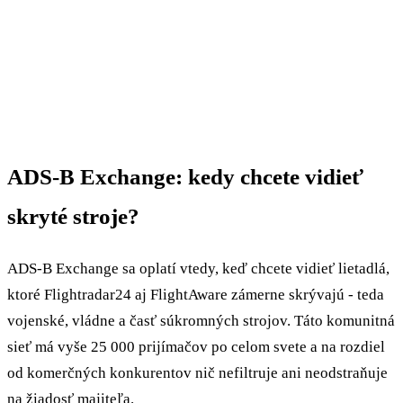
ADS-B Exchange: kedy chcete vidieť
skryté stroje?
ADS-B Exchange sa oplatí vtedy, keď chcete vidieť lietadlá,
ktoré Flightradar24 aj FlightAware zámerne skrývajú - teda
vojenské, vládne a časť súkromných strojov. Táto komunitná
sieť má vyše 25 000 prijímačov po celom svete a na rozdiel
od komerčných konkurentov nič nefiltruje ani neodstraňuje
na žiadosť majiteľa.