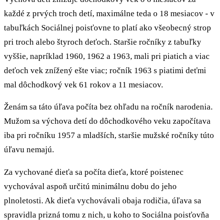
každé z prvých troch detí, maximálne teda o 18 mesiacov - v
tabuľkách Sociálnej poisťovne to platí ako všeobecný strop
pri troch alebo štyroch deťoch. Staršie ročníky z tabuľky
vyššie, napríklad 1960, 1962 a 1963, mali pri piatich a viac
deťoch vek znížený ešte viac; ročník 1963 s piatimi deťmi
mal dôchodkový vek 61 rokov a 11 mesiacov.
Ženám sa táto úľava počíta bez ohľadu na ročník narodenia.
Mužom sa výchova detí do dôchodkového veku započítava
iba pri ročníku 1957 a mladších, staršie mužské ročníky túto
úľavu nemajú.
Za vychované dieťa sa počíta dieťa, ktoré poistenec
vychovával aspoň určitú minimálnu dobu do jeho
plnoletosti. Ak dieťa vychovávali obaja rodičia, úľava sa
spravidla prizná tomu z nich, u koho to Sociálna poisťovňa