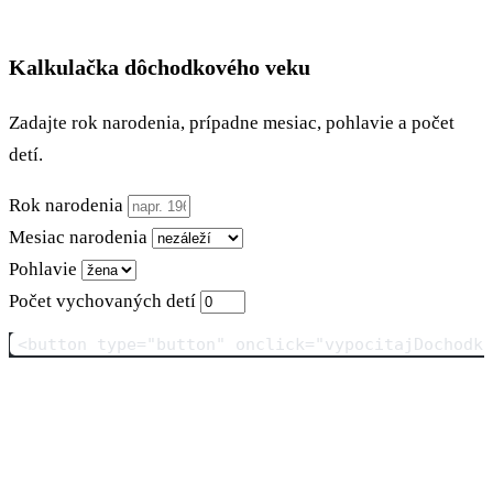
Kalkulačka dôchodkového veku
Zadajte rok narodenia, prípadne mesiac, pohlavie a počet
detí.
Rok narodenia
Mesiac narodenia
Pohlavie
Počet vychovaných detí
<button type="button" onclick="vypocitajDochodk