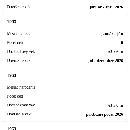
január - apríl 2026
1963
január - jún
0
63 r 6 m
júl - december 2026
1963
-
1
63 r 0 m
priebežne počas 2026
1963