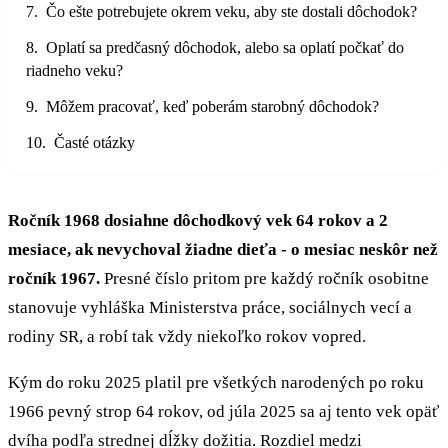
Čo ešte potrebujete okrem veku, aby ste dostali dôchodok?
Oplatí sa predčasný dôchodok, alebo sa oplatí počkať do
riadneho veku?
Môžem pracovať, keď poberám starobný dôchodok?
Časté otázky
Ročník 1968 dosiahne dôchodkový vek 64 rokov a 2
mesiace, ak nevychoval žiadne dieťa - o mesiac neskôr než
ročník 1967.
Presné číslo pritom pre každý ročník osobitne
stanovuje vyhláška Ministerstva práce, sociálnych vecí a
rodiny SR, a robí tak vždy niekoľko rokov vopred.
Kým do roku 2025 platil pre všetkých narodených po roku
1966 pevný strop 64 rokov, od júla 2025 sa aj tento vek opäť
dvíha podľa strednej dĺžky dožitia. Rozdiel medzi