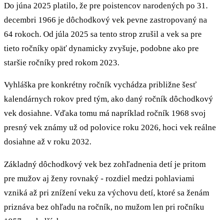
Do júna 2025 platilo, že pre poistencov narodených po 31.
decembri 1966 je dôchodkový vek pevne zastropovaný na
64 rokoch. Od júla 2025 sa tento strop zrušil a vek sa pre
tieto ročníky opäť dynamicky zvyšuje, podobne ako pre
staršie ročníky pred rokom 2023.
Vyhláška pre konkrétny ročník vychádza približne šesť
kalendárnych rokov pred tým, ako daný ročník dôchodkový
vek dosiahne. Vďaka tomu má napríklad ročník 1968 svoj
presný vek známy už od polovice roku 2026, hoci vek reálne
dosiahne až v roku 2032.
Základný dôchodkový vek bez zohľadnenia detí je pritom
pre mužov aj ženy rovnaký - rozdiel medzi pohlaviami
vzniká až pri znížení veku za výchovu detí, ktoré sa ženám
priznáva bez ohľadu na ročník, no mužom len pri ročníku