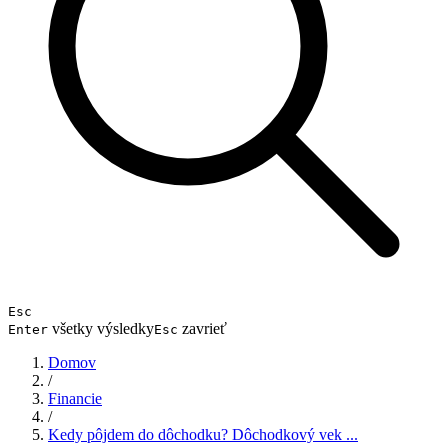
Esc
všetky výsledky
zavrieť
Enter
Esc
Domov
/
Financie
/
Kedy pôjdem do dôchodku? Dôchodkový vek ...