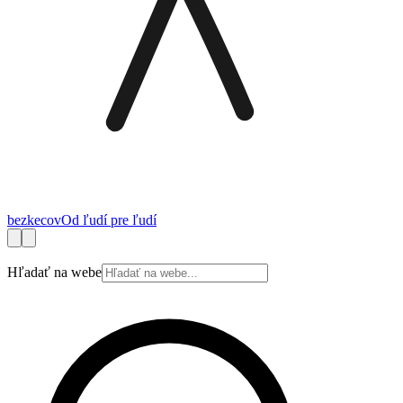
bez
kecov
Od ľudí pre ľudí
Financie
Práca
Technológie
Autá
Cestovanie
Zdravie
Bývanie
Spotrebite
Hľadať na webe