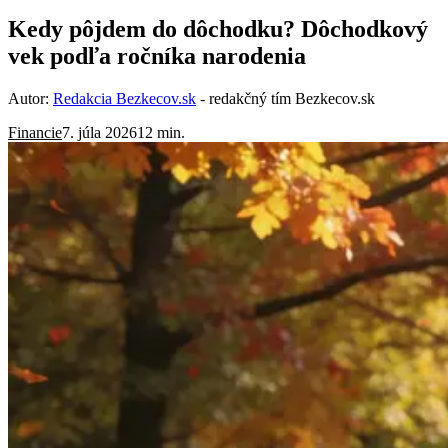
Kedy pôjdem do dôchodku? Dôchodkový
vek podľa ročníka narodenia
Autor:
Redakcia Bezkecov.sk
- redakčný tím Bezkecov.sk
Financie
7. júla 2026
12 min.