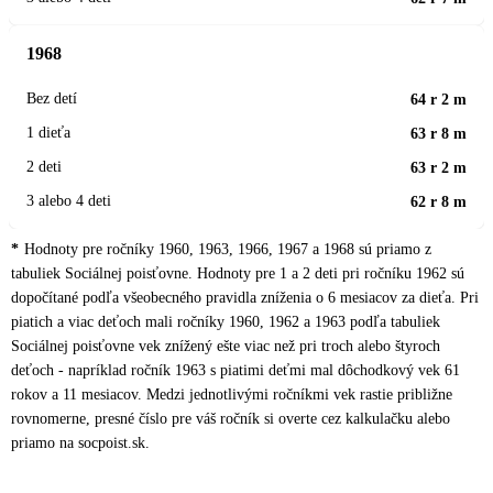
1968
64 r 2 m
63 r 8 m
63 r 2 m
62 r 8 m
Hodnoty pre ročníky 1960, 1963, 1966, 1967 a 1968 sú priamo z
tabuliek Sociálnej poisťovne. Hodnoty pre 1 a 2 deti pri ročníku 1962 sú
dopočítané podľa všeobecného pravidla zníženia o 6 mesiacov za dieťa. Pri
piatich a viac deťoch mali ročníky 1960, 1962 a 1963 podľa tabuliek
Sociálnej poisťovne vek znížený ešte viac než pri troch alebo štyroch
deťoch - napríklad ročník 1963 s piatimi deťmi mal dôchodkový vek 61
rokov a 11 mesiacov. Medzi jednotlivými ročníkmi vek rastie približne
rovnomerne, presné číslo pre váš ročník si overte cez kalkulačku alebo
priamo na socpoist.sk.