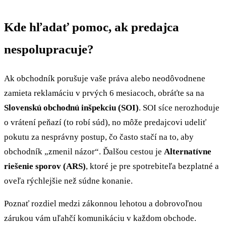
Kde hľadať pomoc, ak predajca
nespolupracuje?
Ak obchodník porušuje vaše práva alebo neodôvodnene
zamieta reklamáciu v prvých 6 mesiacoch, obráťte sa na
Slovenskú obchodnú inšpekciu (SOI)
. SOI síce nerozhoduje
o vrátení peňazí (to robí súd), no môže predajcovi udeliť
pokutu za nesprávny postup, čo často stačí na to, aby
obchodník „zmenil názor“. Ďalšou cestou je
Alternatívne
riešenie sporov (ARS)
, ktoré je pre spotrebiteľa bezplatné a
oveľa rýchlejšie než súdne konanie.
Poznať rozdiel medzi zákonnou lehotou a dobrovoľnou
zárukou vám uľahčí komunikáciu v každom obchode.