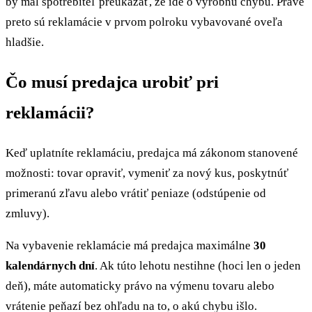
by mal spotrebiteľ preukázať, že ide o výrobnú chybu. Práve
preto sú reklamácie v prvom polroku vybavované oveľa
hladšie.
Čo musí predajca urobiť pri
reklamácii?
Keď uplatníte reklamáciu, predajca má zákonom stanovené
možnosti: tovar opraviť, vymeniť za nový kus, poskytnúť
primeranú zľavu alebo vrátiť peniaze (odstúpenie od
zmluvy).
Na vybavenie reklamácie má predajca maximálne
30
kalendárnych dní
. Ak túto lehotu nestihne (hoci len o jeden
deň), máte automaticky právo na výmenu tovaru alebo
vrátenie peňazí bez ohľadu na to, o akú chybu išlo.