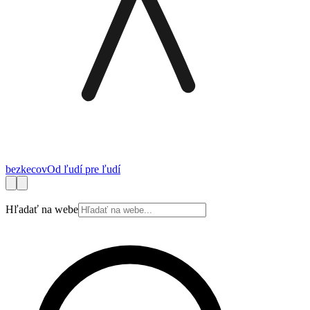
bez
kecov
Od ľudí pre ľudí
Financie
Práca
Technológie
Autá
Cestovanie
Zdravie
Bývanie
Spotrebite
Hľadať na webe