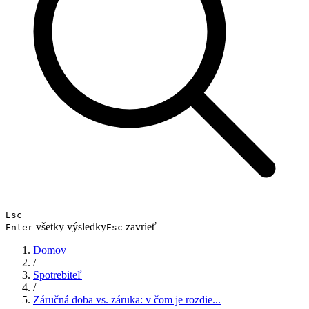
Esc
všetky výsledky
zavrieť
Enter
Esc
Domov
/
Spotrebiteľ
/
Záručná doba vs. záruka: v čom je rozdie...