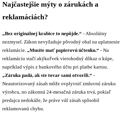
Najčastejšie mýty o zárukách a
reklamáciách?
„Bez originálnej krabice to nepôjde.“
- Absolútny
nezmysel. Zákon nevyžaduje pôvodný obal na uplatnenie
reklamácie.
„Musíte mať papierovú účtenku.“
- Na
reklamáciu stačí akýkoľvek vierohodný dôkaz o kúpe,
napríklad výpis z bankového účtu pri platbe kartou.
„Záruka padá, ak ste tovar sami otvorili.“
-
Neautorizovaný zásah môže ovplyvniť zmluvnú záruku
výrobcu, no zákonná 24-mesačná záruka trvá, pokiaľ
predajca nedokáže, že práve váš zásah spôsobil
reklamovanú chybu.