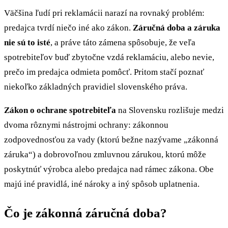
Väčšina ľudí pri reklamácii narazí na rovnaký problém:
predajca tvrdí niečo iné ako zákon.
Záručná doba a záruka
nie sú to isté
, a práve táto zámena spôsobuje, že veľa
spotrebiteľov buď zbytočne vzdá reklamáciu, alebo nevie,
prečo im predajca odmieta pomôcť. Pritom stačí poznať
niekoľko základných pravidiel slovenského práva.
Zákon o ochrane spotrebiteľa
na Slovensku rozlišuje medzi
dvoma rôznymi nástrojmi ochrany: zákonnou
zodpovednosťou za vady (ktorú bežne nazývame „zákonná
záruka“) a dobrovoľnou zmluvnou zárukou, ktorú môže
poskytnúť výrobca alebo predajca nad rámec zákona. Obe
majú iné pravidlá, iné nároky a iný spôsob uplatnenia.
Čo je zákonná záručná doba?