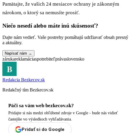
Pamätajte, že vašich 24 mesiacov ochrany je zákonným
nárokom, o ktorý sa nemusíte prosiť.
Niečo nesedí alebo máte inú skúsenosť?
Dajte nám vedieť. Vaše postrehy pomáhajú udržiavať obsah presný
a aktuálny.
Napísať nám →
záruka
reklamácia
spotrebiteľ
práva
slovensko
Redakcia Bezkecov.sk
Redakčný tím Bezkecov.sk
Páči sa vám web bezkecov.sk?
Pridajte si nás medzi obľúbené zdroje v Google - bude nás vidieť
častejšie vo výsledkoch vyhľadávania.
Pridať si do Google