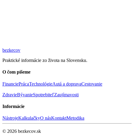
bez
kecov
Praktické informácie zo života na Slovensku.
O čom píšeme
Financie
Práca
Technológie
Autá a doprava
Cestovanie
Zdravie
Bývanie
Spotrebiteľ
Zaujímavosti
Informácie
Nástroje
Kalkulačky
O nás
Kontakt
Metodika
© 2026 bezkecov.sk