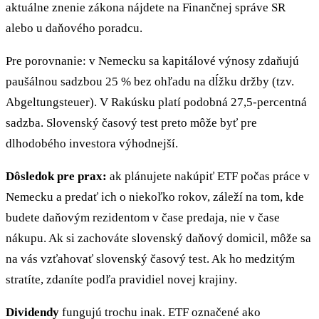
aktuálne znenie zákona nájdete na Finančnej správe SR
alebo u daňového poradcu.
Pre porovnanie: v Nemecku sa kapitálové výnosy zdaňujú
paušálnou sadzbou 25 % bez ohľadu na dĺžku držby (tzv.
Abgeltungsteuer). V Rakúsku platí podobná 27,5-percentná
sadzba. Slovenský časový test preto môže byť pre
dlhodobého investora výhodnejší.
Dôsledok pre prax:
ak plánujete nakúpiť ETF počas práce v
Nemecku a predať ich o niekoľko rokov, záleží na tom, kde
budete daňovým rezidentom v čase predaja, nie v čase
nákupu. Ak si zachováte slovenský daňový domicil, môže sa
na vás vzťahovať slovenský časový test. Ak ho medzitým
stratíte, zdaníte podľa pravidiel novej krajiny.
Dividendy
fungujú trochu inak. ETF označené ako