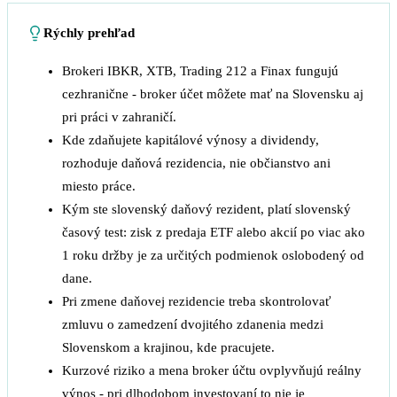
Rýchly prehľad
Brokeri IBKR, XTB, Trading 212 a Finax fungujú
cezhranične - broker účet môžete mať na Slovensku aj
pri práci v zahraničí.
Kde zdaňujete kapitálové výnosy a dividendy,
rozhoduje daňová rezidencia, nie občianstvo ani
miesto práce.
Kým ste slovenský daňový rezident, platí slovenský
časový test: zisk z predaja ETF alebo akcií po viac ako
1 roku držby je za určitých podmienok oslobodený od
dane.
Pri zmene daňovej rezidencie treba skontrolovať
zmluvu o zamedzení dvojitého zdanenia medzi
Slovenskom a krajinou, kde pracujete.
Kurzové riziko a mena broker účtu ovplyvňujú reálny
výnos - pri dlhodobom investovaní to nie je