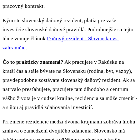
pracovný kontrakt.
Kým ste slovenský daňový rezident, platia pre vaše
investície slovenské daňové pravidlá. Podrobnejšie sa tejto
téme venuje článok
Daňový rezident - Slovensko vs.
zahraničie
.
Čo to prakticky znamená?
Ak pracujete v Rakúsku na
kratší čas a stále bývate na Slovensku (rodina, byt, väzby),
pravdepodobne zostávate slovenský daňový rezident. Ak sa
natrvalo presťahujete, pracujete tam dlhodobo a centrum
vášho života je v cudzej krajine, rezidencia sa môže zmeniť -
a s ňou aj pravidlá zdaňovania investícií.
Pri zmene rezidencie medzi dvoma krajinami zohráva úlohu
zmluva o zamedzení dvojitého zdanenia. Slovensko má
takéto zmluvy uzavreté s väčšinou európskych krajín.