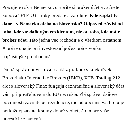
Pracujete rok v Nemecku, otvoríte si broker účet a začnete
kupovať ETF. O tri roky predáte a zarobíte.
Kde zaplatíte
dane - v Nemecku alebo na Slovensku? Odpoveď závisí od
toho, kde ste daňovým rezidentom, nie od toho, kde máte
broker účet.
Táto jedna vec rozhoduje o všetkom ostatnom.
A práve ona je pri investovaní počas práce vonku
najčastejšie prehliadaná.
Dobrá správa: investovať sa dá z prakticky kdekoľvek.
Brokeri ako Interactive Brokers (IBKR), XTB, Trading 212
alebo slovenský Finax fungujú cezhranične a slovenský účet
vám pri presťahovaní do EÚ nezrušia. Zlá správa: daňové
povinnosti závisíte od rezidencie, nie od občianstva. Preto je
pri každej zmene krajiny dobré vedieť, čo to pre vaše
investície znamená.