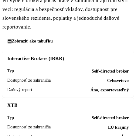
Pri výbere brokera počas práce v zahraničí hrajú rolu štyri
veci: regulácia a bezpečnosť vkladov, dostupnosť pre
slovenského rezidenta, poplatky a jednoduché daňové
reportovanie.
Zobraziť ako tabuľku
Interactive Brokers (IBKR)
Self-directed broker
Celosvetovo
Áno, exportovateľný
XTB
Self-directed broker
EÚ krajiny