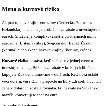
Mena a kurzové riziko
Ak pracujete v krajine eurozóny (Nemecko, Rakúsko,
Holandsko), mena nie je problém - zarábate a investujete v
eurách. Situácia je komplikovanejšia pri krajinách mimo
eurozóny: Británia (libra), Švajčiarsko (frank), Česko
(koruna) alebo škandinávske krajiny (koruny, króna).
Kurzové riziko
nastáva, keď zarábate v jednej mene a
investujete v inej. Príklad: zarábate v britských librách,
kupujete ETF denominované v dolároch. Keď libra oslabí
voči doláru, vaše ETF v prepočte na libry zdraželi, hoci ich
cena v dolároch zostala rovnaká. Pri návrate na Slovensko
navyše konvertujete späť na eurá.
Tri praktické prístupy: