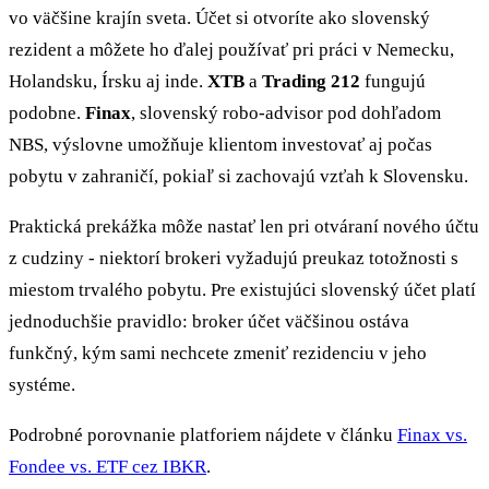
vo väčšine krajín sveta. Účet si otvoríte ako slovenský
rezident a môžete ho ďalej používať pri práci v Nemecku,
Holandsku, Írsku aj inde.
XTB
a
Trading 212
fungujú
podobne.
Finax
, slovenský robo-advisor pod dohľadom
NBS, výslovne umožňuje klientom investovať aj počas
pobytu v zahraničí, pokiaľ si zachovajú vzťah k Slovensku.
Praktická prekážka môže nastať len pri otváraní nového účtu
z cudziny - niektorí brokeri vyžadujú preukaz totožnosti s
miestom trvalého pobytu. Pre existujúci slovenský účet platí
jednoduchšie pravidlo: broker účet väčšinou ostáva
funkčný, kým sami nechcete zmeniť rezidenciu v jeho
systéme.
Podrobné porovnanie platforiem nájdete v článku
Finax vs.
Fondee vs. ETF cez IBKR
.