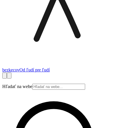
bez
kecov
Od ľudí pre ľudí
Financie
Práca
Technológie
Autá
Cestovanie
Zdravie
Bývanie
Spotrebite
Hľadať na webe