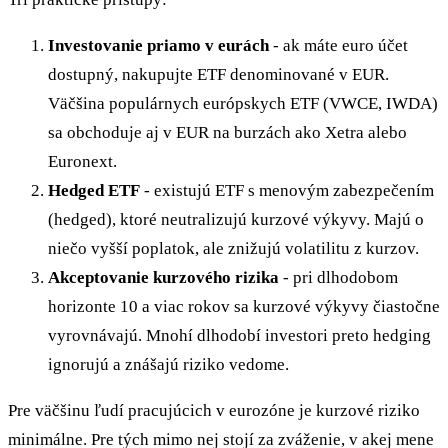
Investovanie priamo v eurách
- ak máte euro účet
dostupný, nakupujte ETF denominované v EUR.
Väčšina populárnych európskych ETF (VWCE, IWDA)
sa obchoduje aj v EUR na burzách ako Xetra alebo
Euronext.
Hedged ETF
- existujú ETF s menovým zabezpečením
(hedged), ktoré neutralizujú kurzové výkyvy. Majú o
niečo vyšší poplatok, ale znižujú volatilitu z kurzov.
Akceptovanie kurzového rizika
- pri dlhodobom
horizonte 10 a viac rokov sa kurzové výkyvy čiastočne
vyrovnávajú. Mnohí dlhodobí investori preto hedging
ignorujú a znášajú riziko vedome.
Pre väčšinu ľudí pracujúcich v eurozóne je kurzové riziko
minimálne. Pre tých mimo nej stojí za zváženie, v akej mene