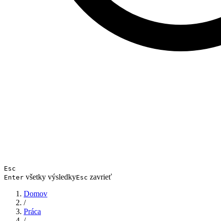
Esc
všetky výsledky
zavrieť
Enter
Esc
Domov
/
Práca
/