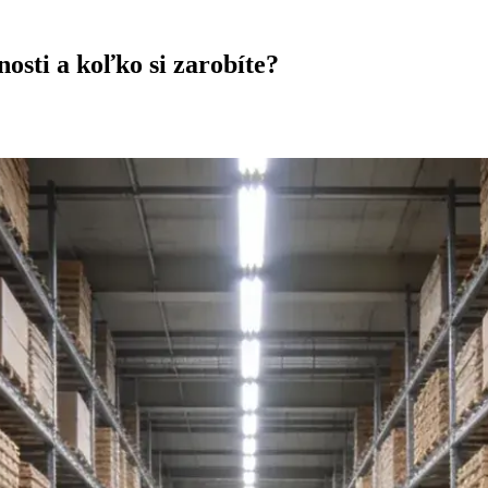
sti a koľko si zarobíte?