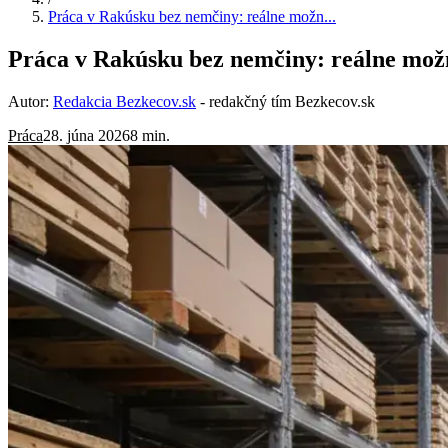
Práca v Rakúsku bez nemčiny: reálne možn...
Práca v Rakúsku bez nemčiny: reálne možno
Autor:
Redakcia Bezkecov.sk
- redakčný tím Bezkecov.sk
Práca
28. júna 2026
8 min.