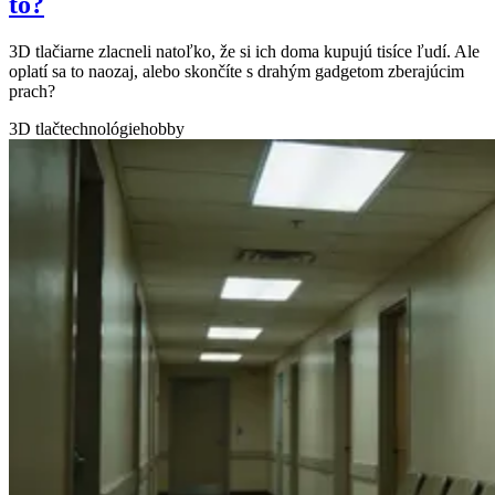
to?
3D tlačiarne zlacneli natoľko, že si ich doma kupujú tisíce ľudí. Ale
oplatí sa to naozaj, alebo skončíte s drahým gadgetom zberajúcim
prach?
3D tlač
technológie
hobby