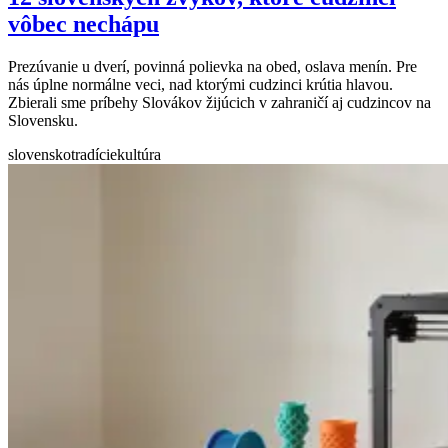
vôbec nechápu
Prezúvanie u dverí, povinná polievka na obed, oslava menín. Pre
nás úplne normálne veci, nad ktorými cudzinci krútia hlavou.
Zbierali sme príbehy Slovákov žijúcich v zahraničí aj cudzincov na
Slovensku.
slovensko
tradície
kultúra