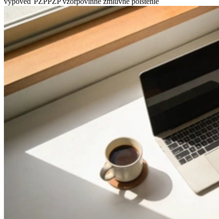
výpoveď PZP
PZP vzor
povinné zmluvné poistenie