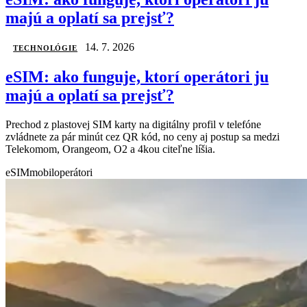
majú a oplatí sa prejsť?
14. 7. 2026
TECHNOLÓGIE
eSIM: ako funguje, ktorí operátori ju
majú a oplatí sa prejsť?
Prechod z plastovej SIM karty na digitálny profil v telefóne
zvládnete za pár minút cez QR kód, no ceny aj postup sa medzi
Telekomom, Orangeom, O2 a 4kou citeľne líšia.
eSIM
mobil
operátori