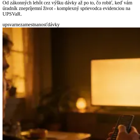
Od zákonných lehôt cez výšku dávky až po to, čo robiť, keď vám
úradník znepríjemní život - komplexný sprievodca evidenciou na
UPSVaR.
upsvar
nezamestnanosť
dávky