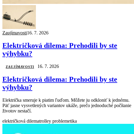
Zaujímavosti
16. 7. 2026
Električková dilema: Prehodili by ste
výhybku?
16. 7. 2026
ZAUJÍMAVOSTI
Električková dilema: Prehodili by ste
výhybku?
Električka smeruje k piatim ľuďom. Môžete ju odkloniť k jednému.
Päť jasne vysvetlených variantov ukáže, prečo jednoduché počítanie
životov nestačí.
električková dilema
trolley problem
etika