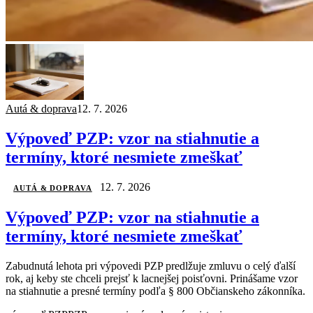
Autá & doprava
12. 7. 2026
Výpoveď PZP: vzor na stiahnutie a
termíny, ktoré nesmiete zmeškať
12. 7. 2026
AUTÁ & DOPRAVA
Výpoveď PZP: vzor na stiahnutie a
termíny, ktoré nesmiete zmeškať
Zabudnutá lehota pri výpovedi PZP predlžuje zmluvu o celý ďalší
rok, aj keby ste chceli prejsť k lacnejšej poisťovni. Prinášame vzor
na stiahnutie a presné termíny podľa § 800 Občianskeho zákonníka.