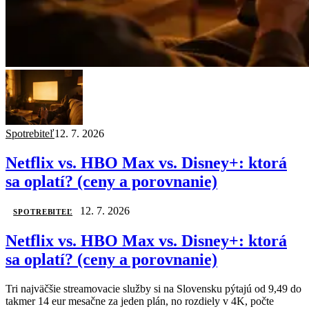
Spotrebiteľ
12. 7. 2026
Netflix vs. HBO Max vs. Disney+: ktorá
sa oplatí? (ceny a porovnanie)
12. 7. 2026
SPOTREBITEĽ
Netflix vs. HBO Max vs. Disney+: ktorá
sa oplatí? (ceny a porovnanie)
Tri najväčšie streamovacie služby si na Slovensku pýtajú od 9,49 do
takmer 14 eur mesačne za jeden plán, no rozdiely v 4K, počte