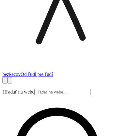
bez
kecov
Od ľudí pre ľudí
Financie
Práca
Technológie
Autá
Cestovanie
Zdravie
Bývanie
Spotrebite
Hľadať na webe