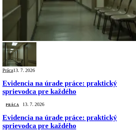
Práca
13. 7. 2026
Evidencia na úrade práce: praktický
sprievodca pre každého
13. 7. 2026
PRÁCA
Evidencia na úrade práce: praktický
sprievodca pre každého