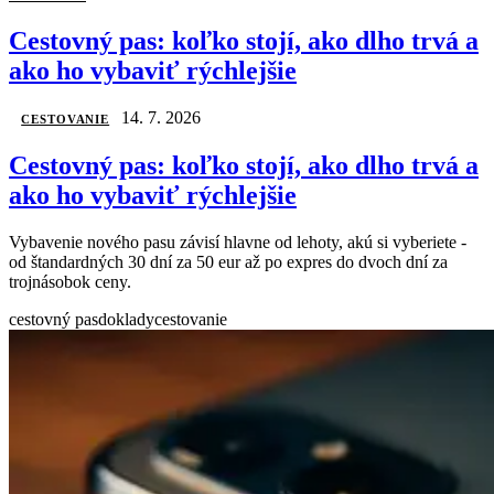
Cestovný pas: koľko stojí, ako dlho trvá a
ako ho vybaviť rýchlejšie
14. 7. 2026
CESTOVANIE
Cestovný pas: koľko stojí, ako dlho trvá a
ako ho vybaviť rýchlejšie
Vybavenie nového pasu závisí hlavne od lehoty, akú si vyberiete -
od štandardných 30 dní za 50 eur až po expres do dvoch dní za
trojnásobok ceny.
cestovný pas
doklady
cestovanie