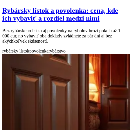
Rybársky lístok a povolenka: cena, kde
ich vybaviť a rozdiel medzi nimi
Bez rybárskeho lístka aj povolenky na rybolov hrozí pokuta až 1
000 eur, no vybaviť oba doklady zvládnete za pár dní aj bez
akýchkoľvek skúseností.
rybársky lístok
povolenka
rybárstvo