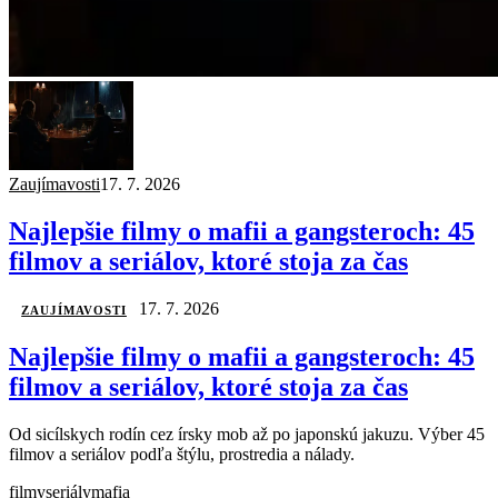
Zaujímavosti
17. 7. 2026
Najlepšie filmy o mafii a gangsteroch: 45
filmov a seriálov, ktoré stoja za čas
17. 7. 2026
ZAUJÍMAVOSTI
Najlepšie filmy o mafii a gangsteroch: 45
filmov a seriálov, ktoré stoja za čas
Od sicílskych rodín cez írsky mob až po japonskú jakuzu. Výber 45
filmov a seriálov podľa štýlu, prostredia a nálady.
filmy
seriály
mafia